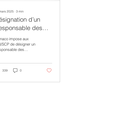
mars 2025
∙
3
min
ésignation d’un
esponsable des
nformations
naco impose aux
lémentaires (RIE)
I/SCP de désigner un
sponsable des
our les SCI/SCP à
ormations Élémentaires
onaco
ernant la
iété, ses actionnaires
ses...
339
0