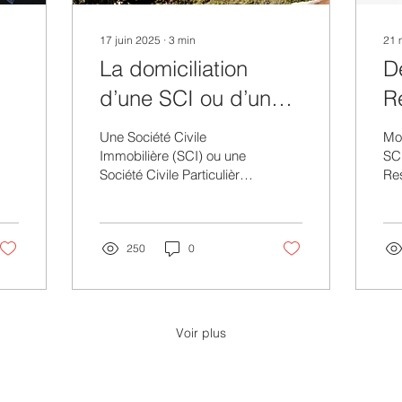
17 juin 2025
∙
3
min
21 
La domiciliation
D
d’une SCI ou d’une
R
SCP à Monaco
I
Une Société Civile
Mo
t
É
Immobilière (SCI) ou une
SC
Société Civile Particulière
Re
s
p
(SCP) est une société de
Inf
droit monégasque. Par
M
(RIE) conc
définition, elle...
soc
250
0
et 
Voir plus