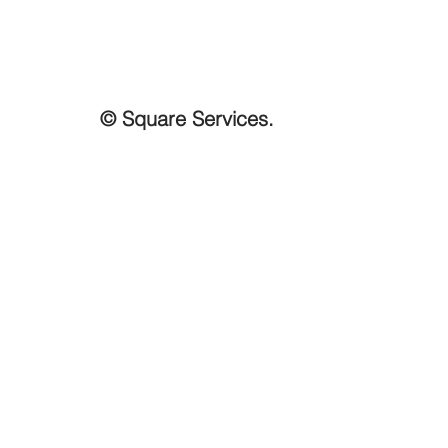
coûts récurrents
(responsable des
infractions (RIE),
formalités, obligations
diverses). Dans la
© Square Services.
majorité des cas, lorsque
la société n’a plus d’actifs,
la...